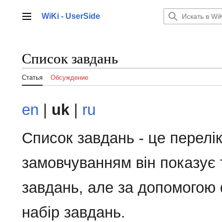
Перейти
к
WiKi - UserSide
Главное меню
содержанию
Список завдань
Статья
Обсуждение
en
|
uk
|
ru
Список завдань - це перелік
замовчуванням він показує 
завдань, але за допомогою 
набір завдань.