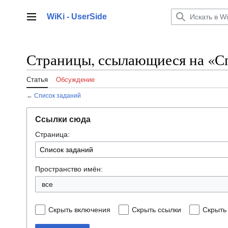
Перейти
к
WiKi - UserSide
Главное меню
содержанию
Страницы, ссылающиеся на «С
Статья
Обсуждение
←
Список заданий
Ссылки сюда
Страница:
Пространство имён:
Скрыть включения
Скрыть ссылки
Скрыть