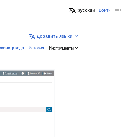
русский
Войти
Персон
Добавить языки
росмотр кода
История
Инструменты