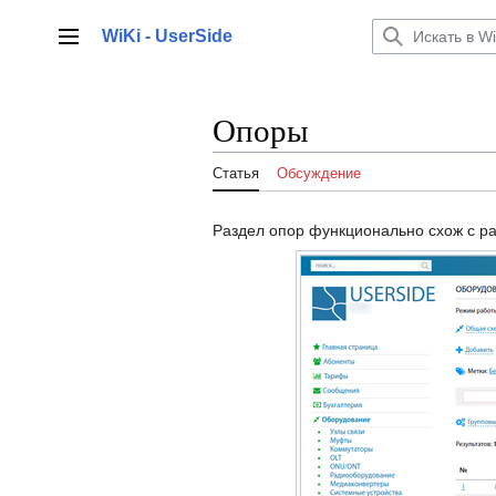
Перейти
к
WiKi - UserSide
Главное меню
содержанию
Опоры
Статья
Обсуждение
Раздел опор функционально схож с ра