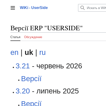
Перейти
к
WiKi - UserSide
Главное меню
содержанию
Версії ERP "USERSIDE"
Статья
Обсуждение
en
|
uk
|
ru
3.21
- червень 2026
Версії
3.20
- липень 2025
Версії