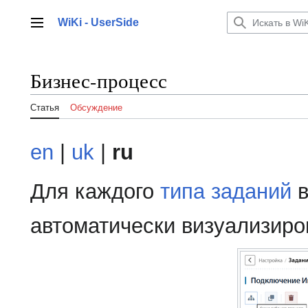
Перейти
к
WiKi - UserSide
Главное меню
содержанию
Бизнес-процесс
Статья
Обсуждение
en
|
uk
|
ru
Для каждого
типа заданий
в
автоматически визуализиро