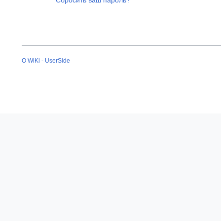
Сбросить ваш пароль?
О WiKi - UserSide